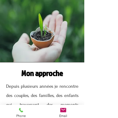
Mon approche
Depuis plusieurs années je rencontre
des couples, des familles, des enfants
qui traversent des moments
difficiles. La colère, la peine et la
Phone
Email