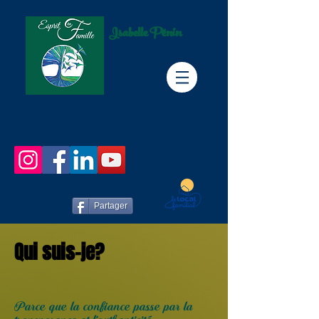
Isabelle Pénin
Partager
Qui suis-je?
Parce que la confiance passe par la