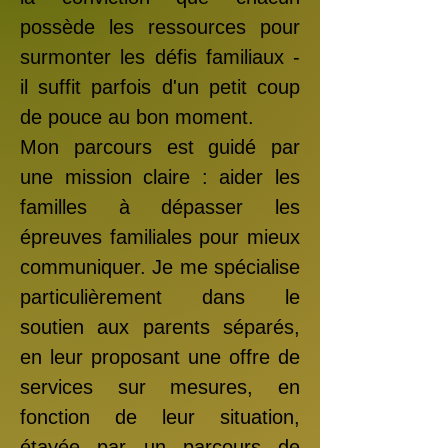
possède les ressources pour
surmonter les défis familiaux -
il suffit parfois d'un petit coup
de pouce au bon moment.
Mon parcours est guidé par
une mission claire : aider les
familles à dépasser les
épreuves familiales pour mieux
communiquer. Je me spécialise
particulièrement dans le
soutien aux parents séparés,
en leur proposant une offre de
services sur mesures, en
fonction de leur situation,
étayée par un parcours de