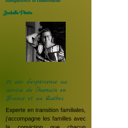
transparence et l'authenticité
Isabelle Pénin
25 ans d'expérience au
service de l'humain en
France et au Québec
Experte en transition familiales,
j'accompagne les familles avec
la conviction que chacun