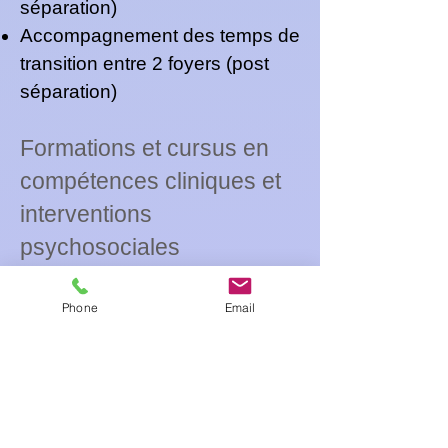
séparation)
Accompagnement des temps de
transition entre 2 foyers (post
séparation)
Formations et cursus en
compétences cliniques et
interventions
psychosociales
Diplôme universitaire en
intervention sociale
Phone
Email
(équivalence DEC)
Majeure en psychologie
Approche systémique de la
famille
Médiation transformative et récit