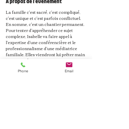
À propos de l'événement
La famille c'est sacré, c'est compliqué, 
c'est unique et c'est parfois conflictuel. 
En somme, c'est un chantier permanent. 
Pour tenter d'appréhender ce sujet 
complexe, Isabelle va faire appel à 
l'expertise d'une conférencière et le 
professionnalisme d'une médiatrice 
familiale. Elles viendront lui prêter main 
forte pour éclairer son statut de fille, 
d'épouse, de mère et de soeur pas 
Phone
Email
toujours facile à gérer. Pas facile pour 
chacun de trouver sa place. Construire 
sa famille, quel chantier!
Partager cet événement