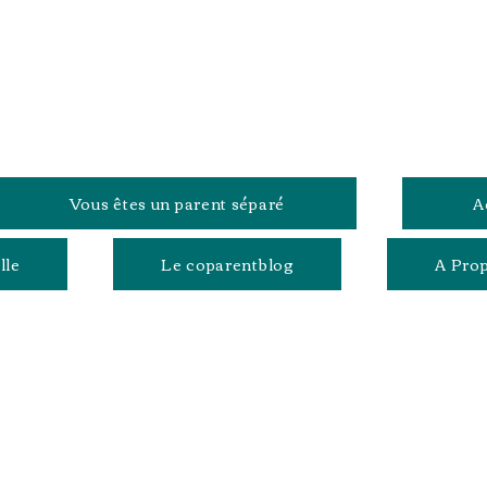
Vous êtes un parent séparé
A
lle
Le coparentblog
A Pro