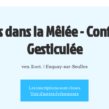
 dans la Mêlée - Co
Gesticulée
ven. 11 oct.
  |  
Esquay-sur-Seulles
Les inscriptions sont closes
Voir d'autres événements