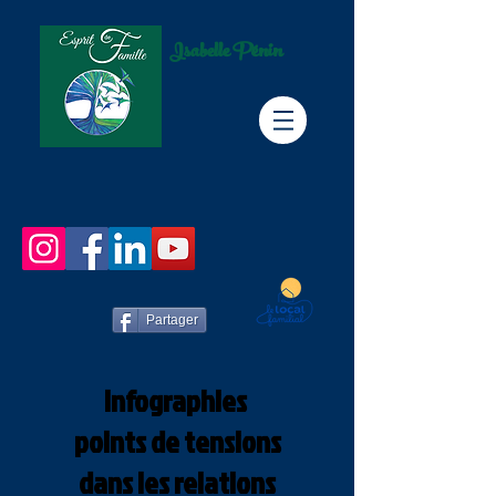
Isabelle Pénin
Partager
Infographies
points de tensions
dans les relations