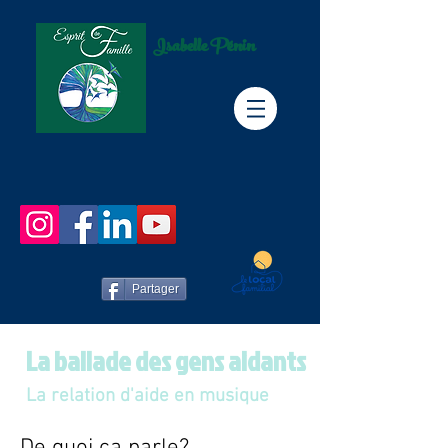
Isabelle Pénin
Partager
La ballade des gens aidants
La relation d'aide en musique