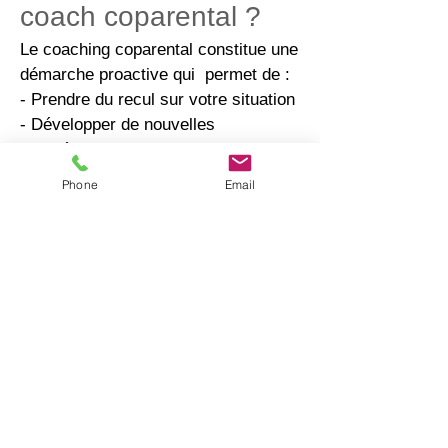
coach coparental ?
Le coaching coparental constitue une
démarche proactive qui permet de :
- Prendre du recul sur votre situation
- Développer de nouvelles
compétences parentales
- Protéger le bien-être de vos enfants
Phone
Email
- Etablir une collaboration parentale
durable et positive
- Investir dans l'avenir de votre
famille
N'attendez pas que les difficultés
s'accumulent : le coaching
coparental représente un
investissement précieux qui peut
engendrer des changements
significatifs dans votre vie et celle de